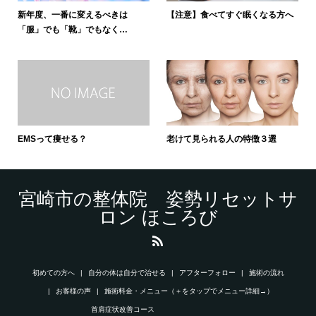
新年度、一番に変えるべきは
【注意】食べてすぐ眠くなる方へ
「服」でも「靴」でもなく…
EMSって痩せる？
老けて見られる人の特徴３選
宮崎市の整体院 姿勢リセットサ
ロン ほころび
初めての方へ
自分の体は自分で治せる
アフターフォロー
施術の流れ
お客様の声
施術料金・メニュー（＋をタップでメニュー詳細→）
首肩症状改善コース