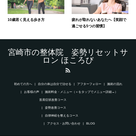
10歳若く見える歩き方
疲れが取れないあなたへ【笑顔で
過ごせる5つの習慣】
宮崎市の整体院 姿勢リセットサ
ロン ほころび
初めての方へ
自分の体は自分で治せる
アフターフォロー
施術の流れ
お客様の声
施術料金・メニュー（＋をタップでメニュー詳細→）
首肩症状改善コース
姿勢改善コース
自律神経を整えるコース
アクセス・お問い合わせ
BLOG